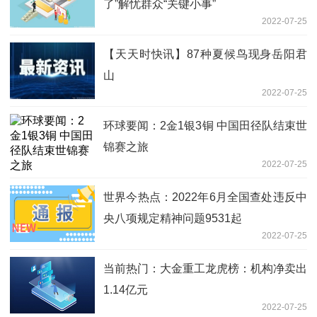
了”解忧群众“关键小事”
2022-07-25
【天天时快讯】87种夏候鸟现身岳阳君
山
2022-07-25
环球要闻：2金1银3铜 中国田径队结束世
锦赛之旅
2022-07-25
世界今热点：2022年6月全国查处违反中
央八项规定精神问题9531起
2022-07-25
当前热门：大金重工龙虎榜：机构净卖出
1.14亿元
2022-07-25