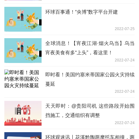
环球百事通！“央博”数字平台开建
2022-07-25
全球消息！【宵夜江湖·烟火乌当】乌当
宵夜美食有多“上头”，看这里！
2022-07-24
即时看！美国约塞米蒂国家公园火灾持续
蔓延
2022-07-24
天天即时：@贵阳司机 这些路段开始围
挡施工，交通组织有调整
2022-07-24
环球观速讯丨花溪黔陶两摩托车相撞，两