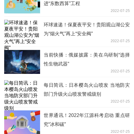
进“东数西算”工程
2022-07-25
环球速递！保夏夜平安！贵阳观山湖公安
为“烟火气”再上“安全阀”
2022-07-25
当前快播：俄媒披露：美在乌研制“选择
性生物武器”
2022-07-25
每日简讯：日本樱岛火山喷发 当地防灾
部门升级火山喷发警戒级别
2022-07-25
世界通讯！2022年江源科考启动 重点研
究“冰和碳”
2022-07-25