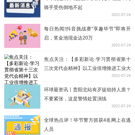
骑手受伤倒地不起
2022-07-24
每日热闻!抖音挑战赛“享趣毕节”即将开
启，奖金池现金达20万
2022-07-24
焦点关注：【多彩新论·学习贯彻省第十
三次党代会精神】以工业倍增推进工业大
2022-07-24
突破
环球最资讯丨贵阳北站有歹徒劫持人质？
不要紧张，这是警情处置演练
2022-07-24
全球热点评！毕节警方抓获4名网上在逃
人员