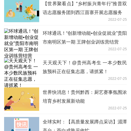
【世界聚看点】“乡村振兴青年行”推普双
语志愿服务团到西江苗寨开展志愿服务
2022-07-25
环球通讯！“创新增动能•创业促就业”贵阳
市南明区第一期 王牌创业训练营结营
2022-07-25
天天观天下！@贵州高考生 一本少数民
族预科正在征集志愿，请抓紧！
2022-07-25
世界快消息！贵州黔西：厨艺赛事氛围浓
培育乡村发展新动能
2022-07-25
全球实时：【高质量发展蹲点采访】湄潭
高台：茭白成熟采收忙