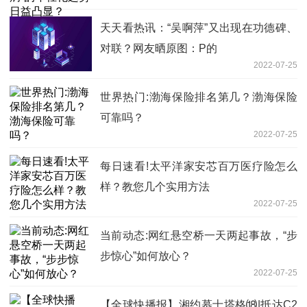
天天看热讯：“吴啊萍”又出现在功德碑、
对联？网友晒原图：P的
2022-07-25
世界热门:渤海保险排名第几？渤海保险
可靠吗？
2022-07-25
每日速看!太平洋家安芯百万医疗险怎么
样？教您几个实用方法
2022-07-25
当前动态:网红悬空桥一天两起事故，“步
步惊心”如何放心？
2022-07-25
【全球快播报】湘约慕士塔格⒅|抵达C2