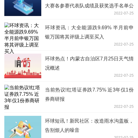
大赛各参赛代表队成绩及获奖选手名单公
2022-07-25
布
环球资讯：大全能源跌9.69% 半月前申
银万国将其评级上调至买入
2022-07-25
环球热点！内蒙古自治区7月25日天气情
况概述
2022-07-25
当前热议!红塔证券跌7.75% 近3年仅1份
券商研报
2022-07-25
环球短讯！新民社区：改造雨水沟盖板，
告别烦人的噪音
2022-07-25