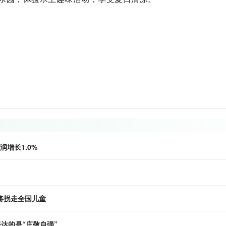
增长1.0%
将拐走全国儿童
达的是“庄敬自强”