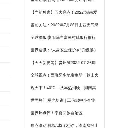
天气讯息概述
【当前独家】五大亮点！2022“湖南爱
民保”升级回归
当前关注：2022年7月26日山西天气降
雨为主最高温34℃
全球播报:贵阳乌当富民村镇银行推行
普惠金融 助力培育壮大市场主体
世界速讯：“人身安全保护令”升级版8
月1日起正式施行，冻饿、骚扰等被列
【天天新要闻】贵州省2022-07-26周
为家庭暴力
二大部多云最高气温38℃
全球视点！西班牙多地发生新一轮山火
全境继续处于火灾风险中
观天下！40℃！从早热到晚，湖南高
温将肆虐到月底
世界热门:星光培训 | 工信部中小企业
经营管理领军人才清华大学——贵州班
世界热点评！宁夏回族自治区
开课
2022/07/26天气数据概述
焦点滚动:挑战“冰山之父”，湖南省登山