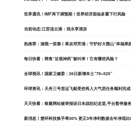
世界通讯！IMF再下调预期！世界经济面临多重下行风险
当前动态:江苏连云港：戏水享清凉
热推荐：湘视一笑㊴丨果农邓芳涌：守护好大围山“幸福果园
每日快看：网售“近视神药”被叫停！它有哪些风险？
全球视讯！国家卫健委：26日新增本土“79+525”
环球资讯：天舟三号货运飞船受控再入大气层任务顺利完成
天天快看：祭奠网站被举报设日本战犯纪念堂,平台暂停服
新消息丨楚环科技换手率30% 更正3年净利数据去年净现比0.