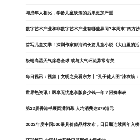
与成年人相比，学龄儿童饮酒的后果更加严重
数字艺术产业和非数字艺术产业有哪些异同?本周末“四方沙
首写儿童文学！深圳作家郭海鸿长篇儿童小说《大山里的活
极端高温天气席卷全球 或与大气环流异常有关
每日视讯：视频｜文明之美看东方丨“孔子徒人图”漆衣镜
世界热资讯！医享无忧惠享版多少钱一年？附费率表
第32届香港书展圆满闭幕 人均消费达879港元
2022年度中国500最具价值品牌发布，日日顺连续四年入榜
环球简讯:中国技术帮助巴基斯坦农民增收