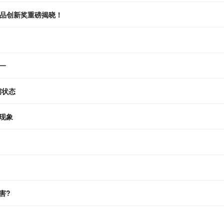
食品创新奖重磅揭晓！
一
闭状态
现象
害?