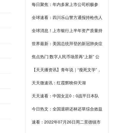
每日聚焦：年内多家上市公司积极参
与“大商所企风计划”
全球速看：四川乐山警方通报持枪伤人
案：正全力开展缉捕工作
全球消息！上市银行上半年资产质量持
续向好 多家地方银行不良贷款率创上
世界最新：美国总统拜登的新冠肺炎症
市以来新低
状已基本消失
焦点热门:数字人民币场景再“上新” 公
积金领域应用正由点及面
【天天播资讯】青年说｜“瘦死文学”，
你真的悟了吗
天天微速讯：红霞辉映仰天湖
天天速看：中国女足0：0战平日本队
获得东亚杯亚军
今日热文：全国退耕还林还草综合效益
总价值量超2.4万亿元
速看：2022年07月26日周二景德镇市
天气情况报告