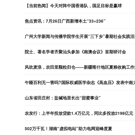
【当前热闻】今天对阵中国香港队，国足目标是赢球
焦点资讯：7月26日广西新增本土“33+236”
广州大学新闻与传播学院学生开展“三下乡”暑期社会实践活
院士、著名学者齐聚汕头参加《南澳会议》首期研讨会
风吹麦浪，农田里颗粒归仓——新疆喀什地区夏粮收购工作
午睡百利无一害吗?国际权威医学杂志《高血压》发表中南
山东省田庄村：盐碱地里长出“甜蜜事业”
农发行：上半年投放贷款1.4万亿元，同比多投放2198亿元
502万千瓦！湖南“虚拟电站”助力电网迎峰度夏