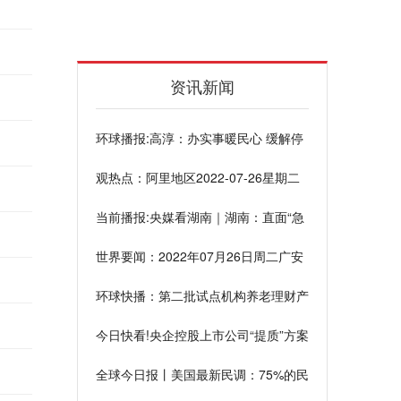
资讯新闻
环球播报:高淳：办实事暖民心 缓解停
车难
观热点：阿里地区2022-07-26星期二
天气讯息概述
当前播报:央媒看湖南｜湖南：直面“急
难愁盼”助企纾困
世界要闻：2022年07月26日周二广安
今天的天气情况汇总
环球快播：第二批试点机构养老理财产
品将迎“首秀” 专家称稳健和普惠是共性
今日快看!央企控股上市公司“提质”方案
出台两个月：60起并购助燃央企专业
全球今日报丨美国最新民调：75%的民
化整合热情
主党选民不希望拜登参加2024年大选