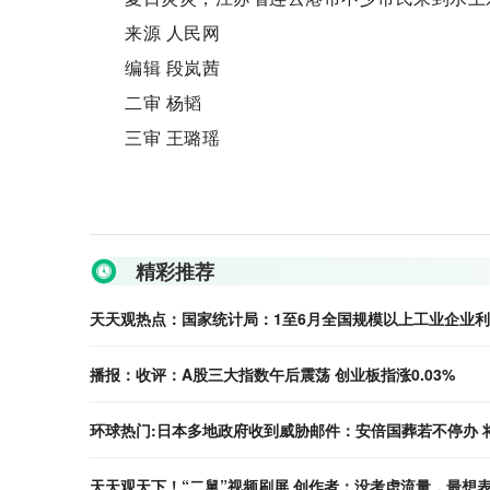
来源 人民网
编辑 段岚茜
二审 杨韬
三审 王璐瑶
关键词：
水上乐园
连云港市
夏日炎炎
精彩推荐
天天观热点：国家统计局：1至6月全国规模以上工业企业利润
播报：收评：A股三大指数午后震荡 创业板指涨0.03%
环球热门:日本多地政府收到威胁邮件：安倍国葬若不停办 
天天观天下！“二舅”视频刷屏 创作者：没考虑流量，最想表