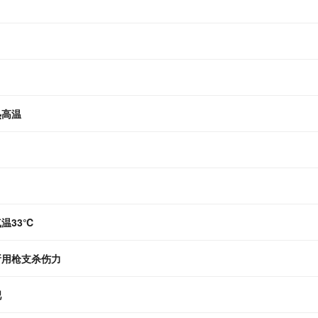
热高温
气温33℃
所用枪支杀伤力
吧