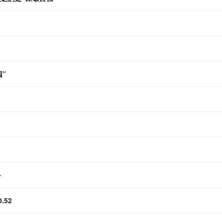
”
务
52