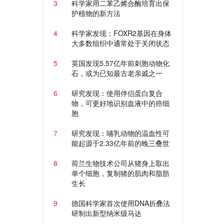
3
科学家用二苯乙烯合酶培育出保
护植物的新方法
4
科学家发现：FOXR2基因在身体
大多数组织中通常处于关闭状态
5
英国发现5.57亿年前刺胞动物化
石，或为已知最古老亲戚之一
6
研究发现：使用伴侣蛋白复合
物，可更好地识别血液中的癌细
胞
7
研究发现：哺乳动物的温血性可
能起源于2.33亿年前的晚三叠世
8
荷兰生物技术公司从猪身上取出
单个细胞，复制猪的肌肉和脂肪
生长
9
德国科学家首次使用DNA折叠法
研制出新型纳米级马达