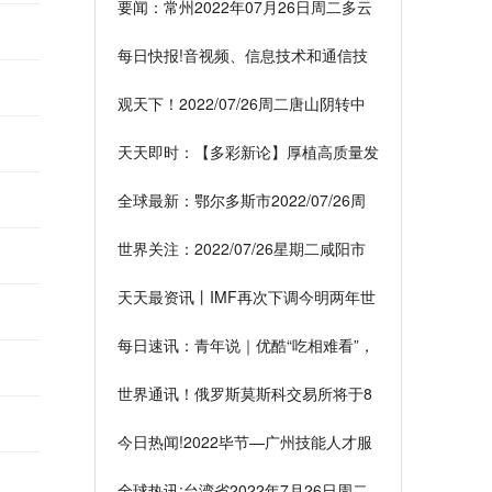
要闻：常州2022年07月26日周二多云
最高温度36℃
每日快报!音视频、信息技术和通信技
术设备强制性国家标准明年8月正式实
观天下！2022/07/26周二唐山阴转中
施
雨最高温32℃
天天即时：【多彩新论】厚植高质量发
展的产业就业沃土
全球最新：鄂尔多斯市2022/07/26周
二天气情况总结
世界关注：2022/07/26星期二咸阳市
天气数据概述
天天最资讯丨IMF再次下调今明两年世
界经济增长预期
每日速讯：青年说｜优酷“吃相难看”，
长视频的困局如何破解？
世界通讯！俄罗斯莫斯科交易所将于8
月8日起暂停日元交易
今日热闻!2022毕节—广州技能人才服
务月暨校企合作对接专场活动落幕
全球热讯:台湾省2022年7月26日周二