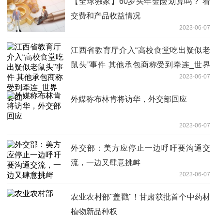
【全球独家】60岁买年金险划算吗？ 看
交费和产品收益情况
2023-06-07
江西省教育厅介入“高校食堂吃出疑似老
鼠头”事件 其他承包商称受到牵连_世界
2023-06-07
要闻
外媒称布林肯将访华，外交部回应
2023-06-07
外交部：美方应停止一边呼吁要沟通交
流，一边又肆意挑衅
2023-06-07
农业农村部"盖戳"！甘肃获批首个中药材
植物新品种权