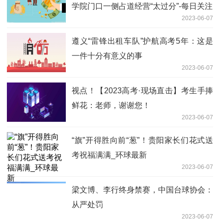
学院门口一侧占道经营“太过分”-每日关注
2023-06-07
遵义“雷锋出租车队”护航高考5年：这是
一件十分有意义的事
2023-06-07
视点！【2023高考·现场直击】考生手捧
鲜花：老师，谢谢您！
2023-06-07
“旗”开得胜向前“葱”！贵阳家长们花式送
考祝福满满_环球最新
2023-06-07
梁文博、李行终身禁赛，中国台球协会：
从严处罚
2023-06-07