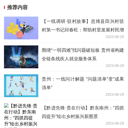
推荐内容
【一线调研·驻村故事】息烽县田兴村驻
村第一书记邱春旺：帮助村里发展村民增
2023-08-29
收
围绕“一弱四难”找问题破短板 贵州省构建
全链条残疾人就业服务体系
2023-08-29
贵州：一线问计解题 “问题清单”变“成果
清单”
2023-08-29
【黔进先锋·贵在行动】黔东南州：“四抓
四提升”绘出乡村振兴新图景
2023-08-29