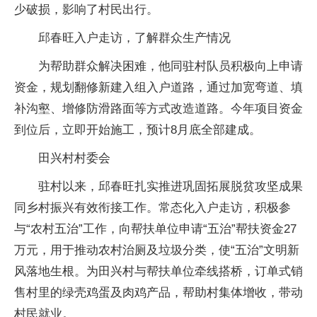
少破损，影响了村民出行。
邱春旺入户走访，了解群众生产情况
为帮助群众解决困难，他同驻村队员积极向上申请
资金，规划翻修新建入组入户道路，通过加宽弯道、填
补沟壑、增修防滑路面等方式改造道路。今年项目资金
到位后，立即开始施工，预计8月底全部建成。
田兴村村委会
驻村以来，邱春旺扎实推进巩固拓展脱贫攻坚成果
同乡村振兴有效衔接工作。常态化入户走访，积极参
与“农村五治”工作，向帮扶单位申请“五治”帮扶资金27
万元，用于推动农村治厕及垃圾分类，使“五治”文明新
风落地生根。为田兴村与帮扶单位牵线搭桥，订单式销
售村里的绿壳鸡蛋及肉鸡产品，帮助村集体增收，带动
村民就业。