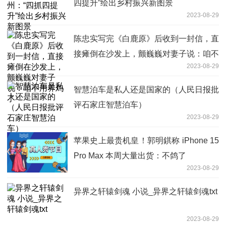
四提升”绘出乡村振兴新图景
2023-08-29
陈忠实写完《白鹿原》后收到一封信，直
接瘫倒在沙发上，颤巍巍对妻子说：咱不
2023-08-29
用养鸡了
智慧泊车是私人还是国家的（人民日报批
评石家庄智慧泊车）
2023-08-29
苹果史上最贵机皇！郭明錤称 iPhone 15
Pro Max 本周大量出货：不鸽了
2023-08-29
异界之轩辕剑魂 小说_异界之轩辕剑魂txt
2023-08-29