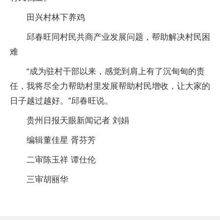
田兴村林下养鸡
邱春旺同村民共商产业发展问题，帮助解决村民困
难
“成为驻村干部以来，感觉到肩上有了沉甸甸的责
任，我将尽全力帮助村里发展帮助村民增收，让大家的
日子越过越好。”邱春旺说。
贵州日报天眼新闻记者 刘娟
编辑董佳星 胥芬芳
二审陈玉祥 谭仕伦
三审胡丽华