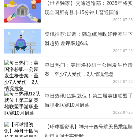
【世界独家】交通运输部：2035年将实
现全国所有县市15分钟上普通国道
2022-07-25
资讯推荐:民调：韩总统施政好评率呈下
滑趋势 差评率超6成
2022-07-25
每日热门：美国洛杉矶一公园发生枪击
案：至少7人受伤，2人情况危急
2022-07-25
每日热讯!12队就位！第二届英雄联盟手
游职业联赛10月启幕
2022-07-25
【环球播资讯】神舟十四号航天员乘组顺
利进入问天实验舱