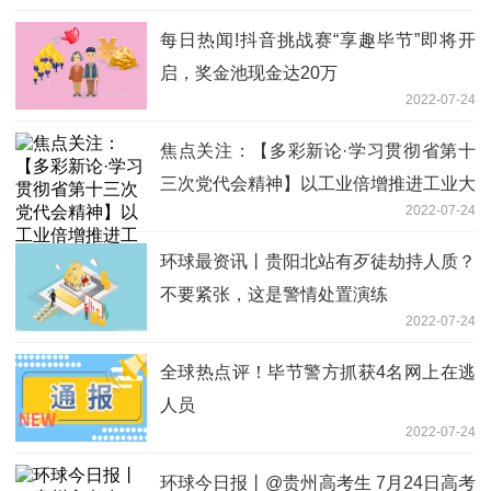
每日热闻!抖音挑战赛“享趣毕节”即将开
启，奖金池现金达20万
2022-07-24
焦点关注：【多彩新论·学习贯彻省第十
三次党代会精神】以工业倍增推进工业大
2022-07-24
突破
环球最资讯丨贵阳北站有歹徒劫持人质？
不要紧张，这是警情处置演练
2022-07-24
全球热点评！毕节警方抓获4名网上在逃
人员
2022-07-24
环球今日报丨@贵州高考生 7月24日高考