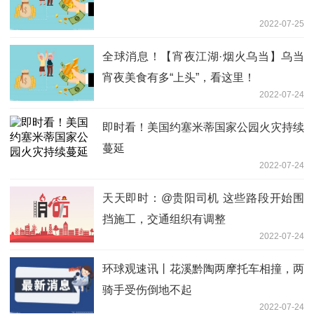
2022-07-25
全球消息！【宵夜江湖·烟火乌当】乌当
宵夜美食有多“上头”，看这里！
2022-07-24
即时看！美国约塞米蒂国家公园火灾持续
蔓延
2022-07-24
天天即时：@贵阳司机 这些路段开始围
挡施工，交通组织有调整
2022-07-24
环球观速讯丨花溪黔陶两摩托车相撞，两
骑手受伤倒地不起
2022-07-24