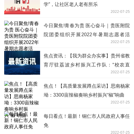
学”，让社区老人老有所乐
2022-07-25
今日聚焦!青春为贵 医心奋斗｜贵医附院
院团委组织开展2022年暑期志愿者活
2022-07-25
动，参观贵安医院、贵州医科大学文化展
览馆
焦点资讯：【我为群众办实事】贵州省教
育厅驻荔波乡村振兴工作队：“校农直
2022-07-25
采”助农增收
焦点！【高质量发展蹲点采访】思南杨家
坳：3300亩辣椒奏响乡村振兴“椒”响曲
2022-07-25
每日看点！最新！铜仁市人民政府人事任
免
2022-07-25