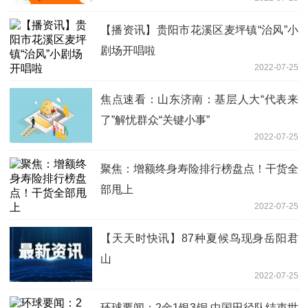
【播资讯】贵阳市花溪区麦坪镇“治风”小
剧场开唱啦
2022-07-25
焦点速看：山东济南：基层人大“代表来
了”解忧群众“关键小事”
2022-07-25
聚焦：增额终身寿险排行榜盘点！干货全
部甩上
2022-07-25
【天天时快讯】87种夏候鸟现身岳阳君
山
2022-07-25
环球要闻：2金1银3铜 中国田径队结束世