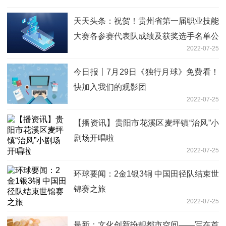
天天头条：祝贺！贵州省第一届职业技能
大赛各参赛代表队成绩及获奖选手名单公
2022-07-25
布
今日报丨7月29日《独行月球》免费看！
快加入我们的观影团
2022-07-25
【播资讯】贵阳市花溪区麦坪镇“治风”小
剧场开唱啦
2022-07-25
环球要闻：2金1银3铜 中国田径队结束世
锦赛之旅
2022-07-25
最新：文化创新扮靓都市空间——写在首