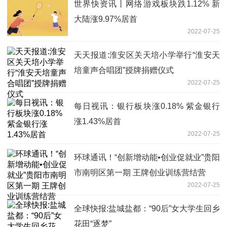
世界快资讯丨网络游戏板块跌1.12% 新
大陆涨9.97%居首
2022-07-25
天天报道:淮安区关天培小学举行“淮安天
培童声合唱团”授牌捐赠仪式
2022-07-25
每日视讯：银行板块涨0.18% 紫金银行
涨1.43%居首
2022-07-25
环球通讯！“创新增动能•创业促就业”贵阳
市南明区第一期 王牌创业训练营结营
2022-07-25
全球快报:盐城盐都：“90后”女大学生回乡
花田“逐梦”