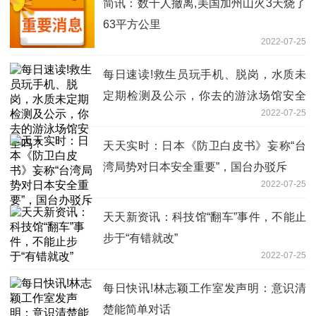
简讯：数千人撤离,美国加州山火3天烧了
63平方公里
2022-07-25
每日速读!救生员玩手机、脱岗，水质未
定期检测及公示，你去的游泳场馆安全
2022-07-25
吗？
天天实时：日本《防卫白皮书》妄称“台
湾局势对日本安全重要”，国台办驳斥
2022-07-25
天天新资讯：科技馆“翻车”事件，不能止
步于“有错就改”
2022-07-25
每日快讯!林志颖工作室发声明：意识清
楚能简单对话