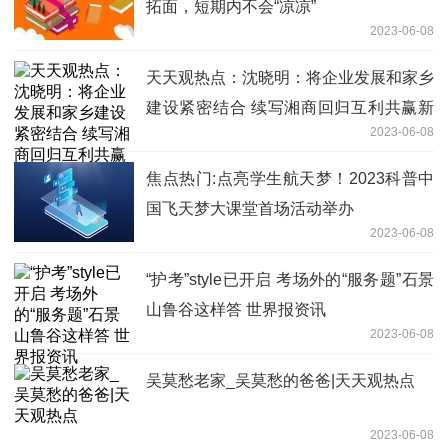
拓面，短期内不会“凉凉”
2023-06-08
天天观热点：沈晓明：将企业发展和家乡
建设紧密结合 续写湘商回归互利共赢新
2023-06-08
篇章
焦点热门:点亮学生航天梦！2023科普中
国飞天梦大课堂首场活动举办
2023-06-08
“护考”style已开启 考场外的“服务题”石景
山鲁谷这样答 世界报资讯
2023-06-08
吴莫愁老家_吴莫愁的爸爸|天天观热点
2023-06-08