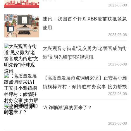
2023-06-08
速讯：我国首个针对XBB疫苗获批紧急
使用
2023-06-08
大兴观音寺街道“见义勇为”老警官成为街
道“文明先锋”|环球观速讯
2023-06-08
【高质量发展蹲点调研采访】正安县小雅
镇桐梓坪村：倾情驻村办实事 接力帮扶
2023-06-08
促振兴 世界即时看
“AI诈骗潮”真的要来了？
2023-06-08