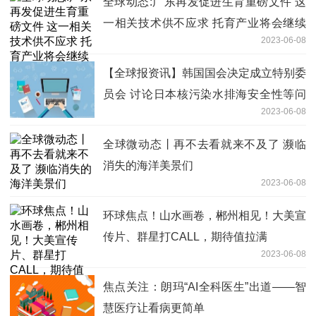
全球动态:广东再发促进生育重磅文件 这
一相关技术供不应求 托育产业将会继续
2023-06-08
扩大
【全球报资讯】韩国国会决定成立特别委
员会 讨论日本核污染水排海安全性等问
2023-06-08
题
全球微动态丨再不去看就来不及了 濒临
消失的海洋美景们
2023-06-08
环球焦点！山水画卷，郴州相见！大美宣
传片、群星打CALL，期待值拉满
2023-06-08
焦点关注：朗玛“AI全科医生”出道——智
慧医疗让看病更简单