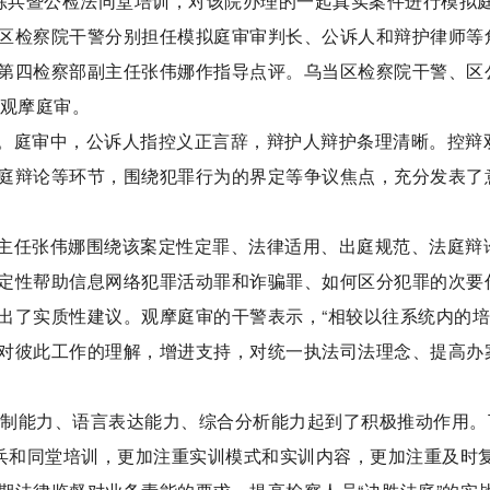
位练兵暨公检法同堂培训，对该院办理的一起真实案件进行模拟
区检察院干警分别担任模拟庭审审判长、公诉人和辩护律师等
第四检察部副主任张伟娜作指导点评。乌当区检察院干警、区
人观摩庭审。
。庭审中，公诉人指控义正言辞，辩护人辩护条理清晰。控辩
庭辩论等环节，围绕犯罪行为的界定等争议焦点，充分发表了
主任张伟娜围绕该案定性定罪、法律适用、出庭规范、法庭辩
定性帮助信息网络犯罪活动罪和诈骗罪、如何区分犯罪的次要
出了实质性建议。观摩庭审的干警表示，“相较以往系统内的
对彼此工作的理解，增进支持，对统一执法司法理念、提高办
审控制能力、语言表达能力、综合分析能力起到了积极推动作用。
练兵和同堂培训，更加注重实训模式和实训内容，更加注重及时