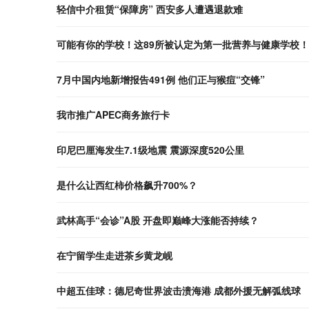
轻信中介租赁“保障房” 西安多人遭遇退款难
可能有你的学校！这89所被认定为第一批营养与健康学校！
7月中国内地新增报告491例 他们正与猴痘“交锋”
我市推广APEC商务旅行卡
印尼巴厘海发生7.1级地震 震源深度520公里
是什么让西红柿价格飙升700%？
武林高手“会诊”A股 开盘即巅峰大涨能否持续？
在宁留学生走进茶乡黄龙岘
中超五佳球：德尼奇世界波击溃海港 成都外援无解弧线球