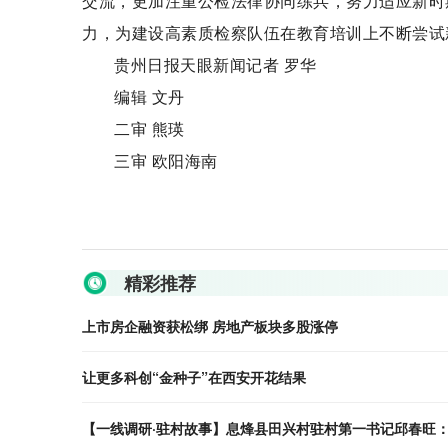
交流，更加注重公检法律协同练兵，努力适应新时
力，为建设高素质检察队伍在教育培训上不断尝试
贵州日报天眼新闻记者 罗华
编辑 文丹
二审 熊瑛
三审 欧阳海南
关键词：
精彩推荐
上市房企融资获松绑 房地产板块多股涨停
让更多科创“金种子”在西安开花结果
【一线调研·驻村故事】息烽县田兴村驻村第一书记邱春旺