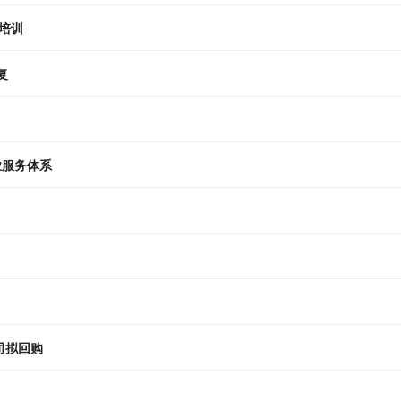
培训
复
业服务体系
司拟回购