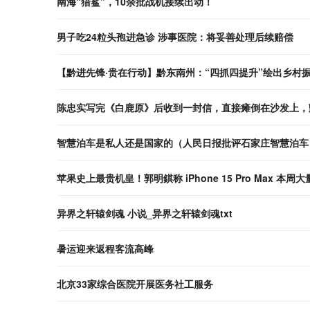
南海“猎鲨”，10余批战机接续出动！
男子吃24粒头孢进急诊 涉事医院：将妥善处理后续赔偿
【黔进先锋·贵在行动】黔东南州：“四抓四提升”绘出乡村
陈忠实写完《白鹿原》后收到一封信，直接瘫倒在沙发上，
智慧泊车是私人还是国家的（人民日报批评石家庄智慧泊车
苹果史上最贵机皇！郭明錤称 iPhone 15 Pro Max 本
异界之轩辕剑魂 小说_异界之轩辕剑魂txt
暑运迎来返程客流高峰
北京33家综合医院开展医务社工服务