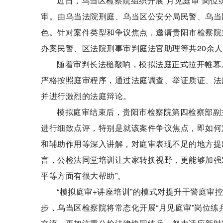
近日，乌当区检察院组织开展“月见庭审”岗
审。由乌当法院刑庭、乌当区公安分局民警、乌当
色。针对案件类型和争议焦点，邀请贵阳市检察院
办案民警、区法院刑事审判庭法官助理等共20余
随着审判长法槌敲响，模拟法庭正式拉开帷幕
严格按照庭审程序，通过法庭调查、举证质证、法
并进行激烈的法庭辩论。
模拟庭审结束后，贵阳市检察院第四检察部副
进行细致点评，特别是就该案件争议焦点，即如何
和辅助作用等深入讲解，对庭审表现不足的地方提
言，公检法同堂培训让大家转换视野，更能够加强
平等方面有很大帮助”。
“模拟庭审+讲座培训”的模式对提升干警庭
步，乌当区检察院将常态化开展“月见庭审”岗位