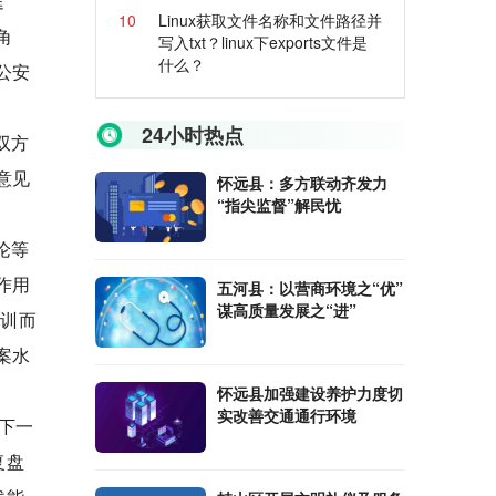
庭
10
Linux获取文件名称和文件路径并
角
写入txt？linux下exports文件是
什么？
公安
24小时热点
双方
意见
怀远县：多方联动齐发力
“指尖监督”解民忧
论等
作用
五河县：以营商环境之“优”
谋高质量发展之“进”
培训而
案水
怀远县加强建设养护力度切
实改善交通通行环境
下一
复盘