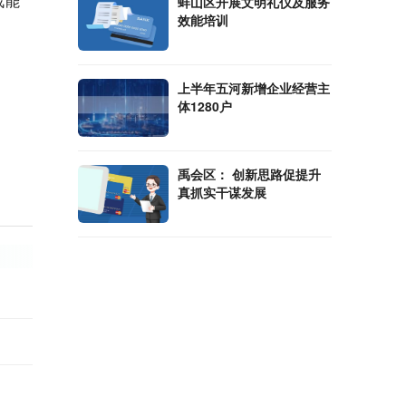
战能
蚌山区开展文明礼仪及服务
效能培训
上半年五河新增企业经营主
体1280户
禹会区： 创新思路促提升
真抓实干谋发展