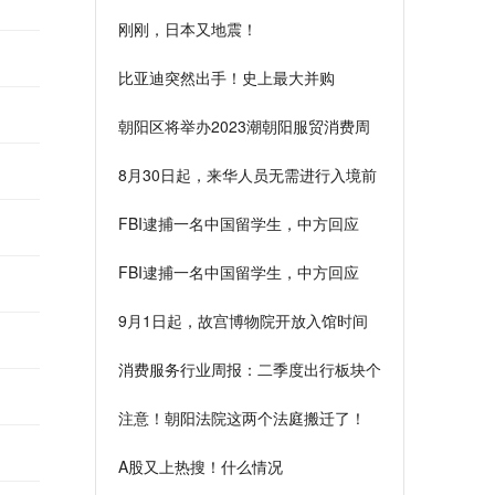
品，但家香酥鸭掌门人谈鸭子的最美
刚刚，日本又地震！
味！
比亚迪突然出手！史上最大并购
朝阳区将举办2023潮朝阳服贸消费周
活动
8月30日起，来华人员无需进行入境前
新冠病毒核酸或抗原检测
FBI逮捕一名中国留学生，中方回应
FBI逮捕一名中国留学生，中方回应
9月1日起，故宫博物院开放入馆时间
恢复至早上8时30分
消费服务行业周报：二季度出行板块个
股业绩明显改善
注意！朝阳法院这两个法庭搬迁了！
A股又上热搜！什么情况