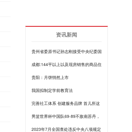
资讯新闻
贵州省委原书记孙志刚接受中央纪委国
家监委纪律审查和监察调查
成都:144平以上以及现房销售的商品住
房 不再实施公证摇号
贵阳：月饼悄然上市
我国拟制定学前教育法
完善社工体系 创建服务品牌 首儿所这
样建设儿童友好型医院
男篮世界杯中国队69-89不敌南苏丹，
遭遇两连败
2023年7月全国查处违反中央八项规定