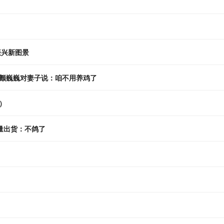
振兴新图景
颤巍巍对妻子说：咱不用养鸡了
）
周大量出货：不鸽了