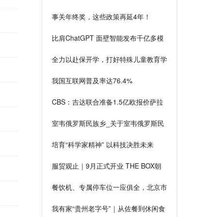
精神问题8157起
事关年终奖，这些政策再延4年！
比肩ChatGPT 面壁智能发布千亿多模
态大模型
全力以赴保开学，打好特殊儿童教育学
校如期开学攻坚战
我国互联网普及率达76.4%
CBS：吉达联合准备1.5亿欧报价萨拉
赫！薪水对标内马尔&C罗
室韦俄罗斯民族乡_关于室韦俄罗斯民
族乡介绍
培育“科学家精神” 以科技决胜未来
服贸观止｜9月正式开业 THE BOX朝
外助力朝阳区年轻及国潮消费聚集
餐饮机、专属停车位一应俱全，北京市
首家“网约车司机小站”揭牌
我有家“贵州老字号”｜从佐餐到休闲食