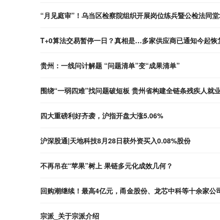
“月见庭审”！乌当区检察院组织开展岗位练兵暨公检法同堂
T+0算法交易暂停一日？真相是…多家供应商已通知今起恢
贵州：一线问计解题 “问题清单”变“成果清单”
围绕“一弱四难”找问题破短板 贵州省构建全链条残疾人就
四大重磅利好齐袭，沪指开盘大涨5.06%
沪深股通|天地科技8月28日获外资买入0.08%股份
不再吊在“苹果”树上 果链多元化成效几何？
回购潮继续！最高4亿元，甬金股份、龙芯中科等十余家公
宗派_关于宗派介绍