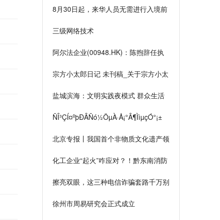
8月30日起，来华人员无需进行入境前
新冠病毒核酸或抗原检测
三级网络技术
阿尔法企业(00948.HK)：陈煦辞任执
行董事
宗方小太郎日记 未刊稿_关于宗方小太
郎日记 未刊稿介绍
盐城滨海：文明实践夜模式 群众生活
更精彩
ÑÎ³ÇÍ¤ºþÐÂÑó½ÖµÀ·Å¡°Â¶ÌìµçÓ°¡±
·á¸»¾ÓÃñÒ¹Éú»î
北京专报丨我国首个非物质文化遗产领
域行业标准获批发布
化工企业“起火”咋应对？！黔东南消防
开展灭火救援演练
擦亮双眼，这三种电信诈骗套路千万别
信！
徐州市周易研究会正式成立