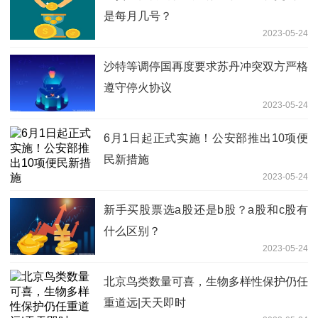
是每月几号？
2023-05-24
沙特等调停国再度要求苏丹冲突双方严格
遵守停火协议
2023-05-24
6月1日起正式实施！公安部推出10项便
民新措施
2023-05-24
新手买股票选a股还是b股？a股和c股有
什么区别？
2023-05-24
北京鸟类数量可喜，生物多样性保护仍任
重道远|天天即时