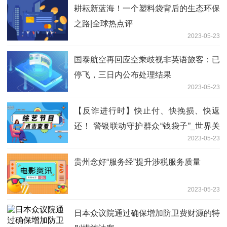
耕耘新蓝海！一个塑料袋背后的生态环保
之路|全球热点评
2023-05-23
国泰航空再回应空乘歧视非英语旅客：已
停飞，三日内公布处理结果
2023-05-23
【反诈进行时】快止付、快挽损、快返
还！ 警银联动守护群众“钱袋子”_世界关
2023-05-23
注
贵州念好“服务经”提升涉税服务质量
2023-05-23
日本众议院通过确保增加防卫费财源的特