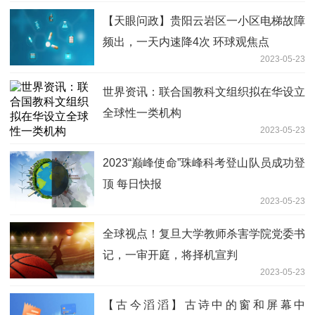
【天眼问政】贵阳云岩区一小区电梯故障
频出，一天内速降4次 环球观焦点
2023-05-23
世界资讯：联合国教科文组织拟在华设立
全球性一类机构
2023-05-23
2023“巅峰使命”珠峰科考登山队员成功登
顶 每日快报
2023-05-23
全球视点！复旦大学教师杀害学院党委书
记，一审开庭，将择机宣判
2023-05-23
【古今滔滔】古诗中的窗和屏幕中