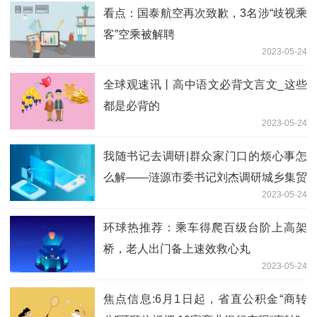
看点：国泰航空再次致歉，3名涉“歧视乘
客”空乘被解聘
2023-05-24
全球观速讯丨高中语文必背文言文_这些
都是必背的
2023-05-24
我随书记去调研|群众家门口的烦心事怎
么解——涟源市委书记刘杰调研城乡集贸
2023-05-24
市场整治工作|环球即时
环球热推荐：乘车得爬百级台阶上高架
桥，老人出门备上速效救心丸
2023-05-24
焦点信息:6月1日起，省直公积金“商转